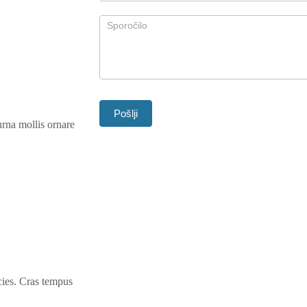
urna mollis ornare
icies. Cras tempus